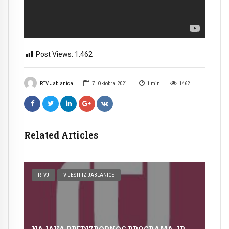
Post Views:
1.462
RTV Jablanica
7. Oktobra 2021.
1
min
1462
Related Articles
RTVJ
VIJESTI IZ JABLANICE