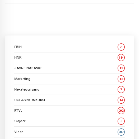
FBiH
21
HNK
144
JAVNE NABAVKE
13
Marketing
13
Nekategorisano
7
OGLASI/KONKURSI
14
RTVJ
202
Slajder
5
Video
207