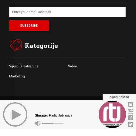
Kategorije
Vijesti iz Jablanice
Video
Marketing
open / close
© Copyright by Radio Televizija Jablanica 2021. All rights reserved.
Slušate:
Radio Jablanica
O NAMA
MARKETING
KONTAKT