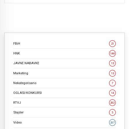
FBiH
21
HNK
144
JAVNE NABAVKE
13
Marketing
13
Nekategorisano
7
OGLASI/KONKURSI
14
RTVJ
202
Slajder
5
Video
207