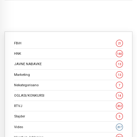
FBiH
21
HNK
144
JAVNE NABAVKE
13
Marketing
13
Nekategorisano
7
OGLASI/KONKURSI
14
RTVJ
202
Slajder
5
Video
207