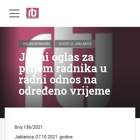
OGLASI/KONKURSI
VIJESTI IZ JABLANICE
Javni oglas za
prijem radnika u
radni odnos na
određeno vrijeme
Broj:136/2021
Jablanica, 07.10.2021. godine