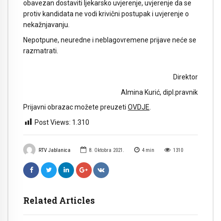
obavezan dostaviti ljekarsko uvjerenje, uvjerenje da se
protiv kandidata ne vodi krivični postupak i uvjerenje o
nekažnjavanju.
Nepotpune, neuredne i neblagovremene prijave neće se
razmatrati.
Direktor
Almina Kurić, dipl.pravnik
Prijavni obrazac možete preuzeti
OVDJE
.
Post Views:
1.310
RTV Jablanica
8. Oktobra 2021.
4
min
1310
Related Articles