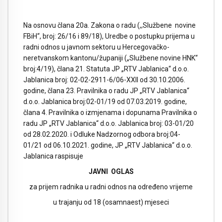
Na osnovu člana 20a. Zakona o radu (,,Službene novine
FBiH“, broj: 26/16 i 89/18), Uredbe o postupku prijema u
radni odnos u javnom sektoru u Hercegovačko-
neretvanskom kantonu/županiji („Službene novine HNK“
broj:4/19), člana 21. Statuta JP „RTV Jablanica“ d.o.o.
Jablanica broj: 02-02-2911-6/06-XXII od 30.10.2006.
godine, člana 23. Pravilnika o radu JP „RTV Jablanica“
d.o.o. Jablanica broj:02-01/19 od 07.03.2019. godine,
člana 4. Pravilnika o izmjenama i dopunama Pravilnika o
radu JP „RTV Jablanica“ d.o.o. Jablanica broj: 03-01/20
od 28.02.2020. i Odluke Nadzornog odbora broj:04-
01/21 od 06.10.2021. godine, JP „RTV Jablanica“ d.o.o.
Jablanica raspisuje
JAVNI OGLAS
za prijem radnika u radni odnos na određeno vrijeme
u trajanju od 18 (osamnaest) mjeseci