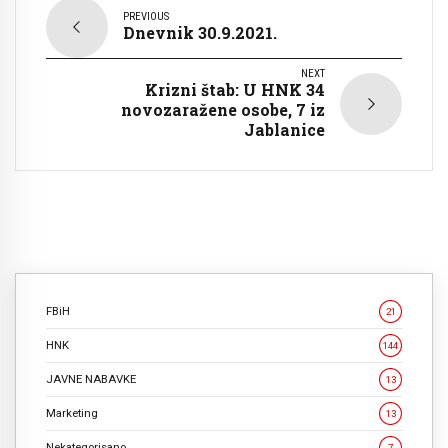
PREVIOUS
Dnevnik 30.9.2021.
NEXT
Krizni štab: U HNK 34
novozaražene osobe, 7 iz
Jablanice
FBiH
21
HNK
144
JAVNE NABAVKE
13
Marketing
13
Nekategorisano
7