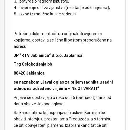
potvrda o radnom iskustvu,
uvjerenje o državljanstvu (ne starije od 6 mjeseci),
izvod iz matične knjige rođenih.
Potrebna dokumentacija, u originalu ili ovjerenim
kopijama, dostavlja se lično ili poštom preporučeno na
adresu:
JP “RTV Jablanica“ d.o.o. Jablanica
Trg Oslobođenja bb
88420 Jablanica
sa naznakom „Javni oglas za prijem radnika u radni
odnos na određeno vrijeme – NE OTVARATI“
Prijave se dostavljaju u roku od 15 (petnaest) dana od
dana objave Javnog oglasa.
Sa kandidatima koji ispunjavaju uslove Komisija će
obaviti intervju u prostorijama Preduzeća, a o terminu
će biti obavješteni pismeno. Izabrani kanditat će biti