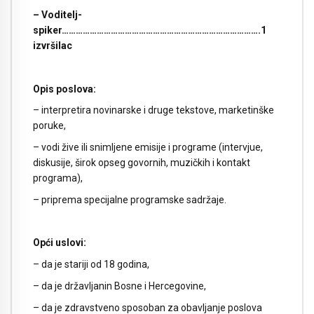
– Voditelj-
spiker………………………………………………………………………….1
izvršilac
Opis poslova:
– interpretira novinarske i druge tekstove, marketinške
poruke,
– vodi žive ili snimljene emisije i programe (intervjue,
diskusije, širok opseg govornih, muzičkih i kontakt
programa),
– priprema specijalne programske sadržaje.
Opći uslovi:
– da je stariji od 18 godina,
– da je državljanin Bosne i Hercegovine,
– da je zdravstveno sposoban za obavljanje poslova