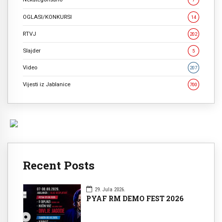
OGLASI/KONKURSI
14
RTVJ
202
Slajder
5
Video
207
Vijesti iz Jablanice
700
Recent Posts
29. Jula 2026.
PYAF RM DEMO FEST 2026