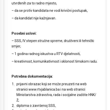
utvrđenih za to radno mjesto,
– da se protiv kandidata ne vodi krivični postupak,
– da kandidat nije kažnjavan.
Posebni uslovi:
– SSS, IV stepen stručne spreme, društveni ili tehnički
smjer,
– 1 godina radnog iskustva u RTV djelatnosti,
– kreativnost, komunikativnost i sklonost timskom radu.
Potrebna dokumentacija:
prijavni obrazac koji se može preuzeti na web
stranici www.rtvjablanica.ba i na web stranici
Ministarstva zdravstva, rada i socijalne zaštite HNK/
Ž,
diploma o završenoj SSS,