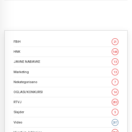
FBiH
21
HNK
144
JAVNE NABAVKE
13
Marketing
13
Nekategorisano
7
OGLASI/KONKURSI
14
RTVJ
202
Slajder
5
Video
207