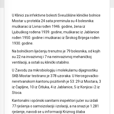
U Klinici za infektivne bolesti Sveučilišne kliničke bolnice
Mostar u protekla 24 sata preminula su 4 bolesnika:
muškarac iz Livna rođen 1946. godine, žena iz
Ljubuškog rođena 1939. godine, muškarac iz Jablanice
rođen 1950. godine i muškarac iz Širokog Brijega rođen
1930. godine.
Na bolničkom liječenju trenutno je 79 bolesnika, od kojih
su 22 na invazivnoj i 7 na neinvazivnoj mehaničkoj
ventilaciji, a ostali su klinički stabilno.
U Zavodu za mikrobiologiju i molekularnu dijagnostiku
SKB Mostar testirano je 378 uzoraka. U Hercegovačko-
neretvanskom kantonu pozitivnih je 53: 29 iz Mostara, 3
iz Čapljine, 10 iz Čitluka, 4 iz Jablanice, 5 iz Konjica i 2 iz
Stoca.
Kantonalni i općinski sanitarni inspektori jučer su izdali
77 rješenja o samoizolaciji i izolaciji, a na snazi je 1.281
rješenje, navodi se u informaciji Kriznog štaba