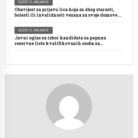
VIJESTI IZ JABLANICE
Obavijest za prijavu lica koja su zbog starosti,
bolesti ili invalidnosti vezana za svoje domove za
glasanje putem mobilnog tima na Općim
izborima 2026. godine
VIJESTI IZ JABLANICE
Javni oglas za izbor kandidata za popunu
rezervne liste kvalifikovanih osoba za
imenovanje članova biračkih odbora/mobilnog
tima i njihovih zamjenika ispred Općinske
izborne komisije Jablanica