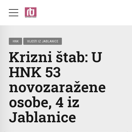
HNK
VIJESTI IZ JABLANICE
Krizni štab: U
HNK 53
novozaražene
osobe, 4 iz
Jablanice