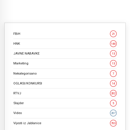
FBiH
21
HNK
144
JAVNE NABAVKE
13
Marketing
13
Nekategorisano
7
OGLASI/KONKURSI
14
RTVJ
202
Slajder
5
Video
207
Vijesti iz Jablanice
703