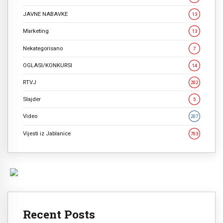
JAVNE NABAVKE
13
Marketing
13
Nekategorisano
7
OGLASI/KONKURSI
14
RTVJ
202
Slajder
5
Video
207
Vijesti iz Jablanice
703
Recent Posts