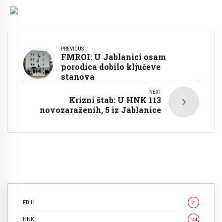
PREVIOUS
FMROI: U Jablanici osam
porodica dobilo ključeve
stanova
NEXT
Krizni štab: U HNK 113
novozaraženih, 5 iz Jablanice
FBiH
21
HNK
144