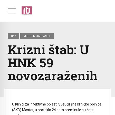
HNK
VIJESTI IZ JABLANICE
Krizni štab: U
HNK 59
novozaraženih
U Klinici za infektivne bolesti Sveučilišne kliničke bolnice
(SKB) Mostar, u protekla 24 sata preminule su četiri