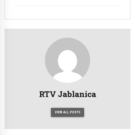
imenovanje članova biračkih odbora/mobilnog
tima i njihovih zamjenika ispred Općinske
izborne komisije Jablanica
RTV Jablanica
VIEW ALL POSTS