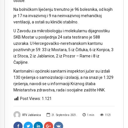
osobe.
Na bolničkom liječenju trenutno je 96 bolesnika, od kojih
je 17 na invazivnoj i 9 na neinvazivnoj mehaničkoj
ventilaciji, a ostali su klinički stabilno.
U Zavodu za mikrobiologiju i molekularnu dijagnostiku
SKB Mostar u posljednja 24 sata testirano je 588
uzoraka. U Hercegovačko-neretvanskom kantonu
pozitivnih je 59: 33 iz Mostara, 5 iz Čitluka, 6 iz Konjica, 3
iz Stoca, 2 iz Jablanice, 2 iz Prozor – Rame i 8 iz
Čapljine.
Kantonalni i općinski sanitarni inspektori jučer su izdali
130 rješenja o samoizolaciji i izolaciji, a na snazi je 1.329
rješenja, navodi se u informaciji Kriznog štaba
Ministarstva zdravstva, rada i socijalne zaštite HNK.
Post Views:
1.121
RTV Jablanica
21. Septembra 2021.
1
min
1121