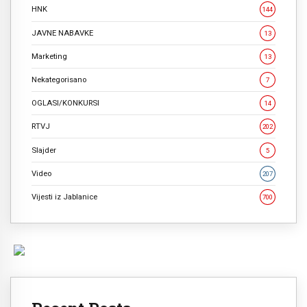
HNK
144
JAVNE NABAVKE
13
Marketing
13
Nekategorisano
7
OGLASI/KONKURSI
14
RTVJ
202
Slajder
5
Video
207
Vijesti iz Jablanice
700