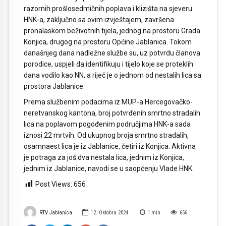
razornih prošlosedmičnih poplava i klizišta na sjeveru
HNK-a, zaključno sa ovim izvještajem, završena
pronalaskom beživotnih tijela, jednog na prostoru Grada
Konjica, drugog na prostoru Općine Jablanica. Tokom
današnjeg dana nadležne službe su, uz potvrdu članova
porodice, uspjeli da identifikuju i tijelo koje se proteklih
dana vodilo kao NN, a riječ je o jednom od nestalih lica sa
prostora Jablanice.
Prema službenim podacima iz MUP-a Hercegovačko-
neretvanskog kantona, broj potvrđenih smrtno stradalih
lica na poplavom pogođenim područjima HNK-a sada
iznosi 22 mrtvih. Od ukupnog broja smrtno stradalih,
osamnaest lica je iz Jablanice, četiri iz Konjica. Aktivna
je potraga za još dva nestala lica, jednim iz Konjica,
jednim iz Jablanice, navodi se u saopćenju Vlade HNK.
Post Views:
656
RTV Jablanica
12. Oktobra 2024.
1
min
656