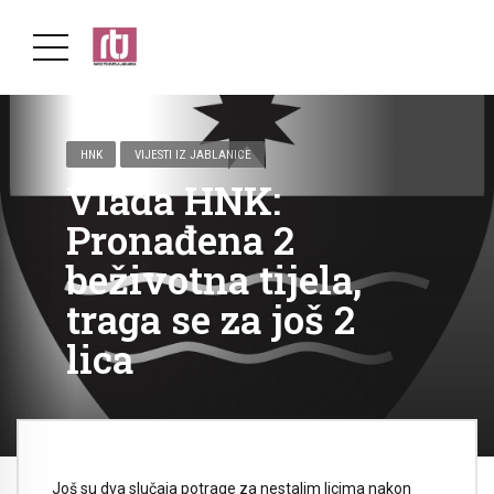
HNK
VIJESTI IZ JABLANICE
Vlada HNK:
Pronađena 2
beživotna tijela,
traga se za još 2
lica
Još su dva slučaja potrage za nestalim licima nakon