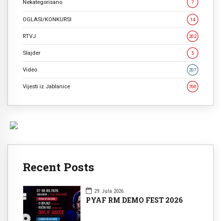
Nekategorisano
7
OGLASI/KONKURSI
14
RTVJ
202
Slajder
5
Video
207
Vijesti iz Jablanice
700
Recent Posts
29. Jula 2026.
PYAF RM DEMO FEST 2026