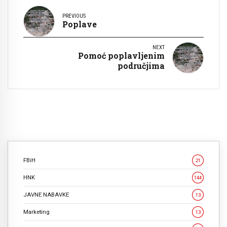
PREVIOUS
Poplave
NEXT
Pomoć poplavljenim
područjima
FBiH
21
HNK
144
JAVNE NABAVKE
13
Marketing
13