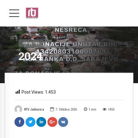
MARKETING
2024
Post Views:
1.453
RTV Jablanica
7. Oktobra 2024.
1
min
1453