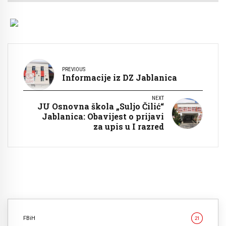
PREVIOUS
Informacije iz DZ Jablanica
NEXT
JU Osnovna škola „Suljo Čilić“
Jablanica: Obavijest o prijavi
za upis u I razred
FBiH
21