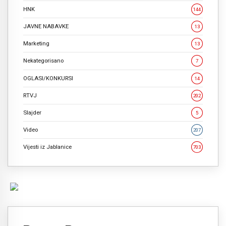
HNK
144
JAVNE NABAVKE
13
Marketing
13
Nekategorisano
7
OGLASI/KONKURSI
14
RTVJ
202
Slajder
5
Video
207
Vijesti iz Jablanice
703