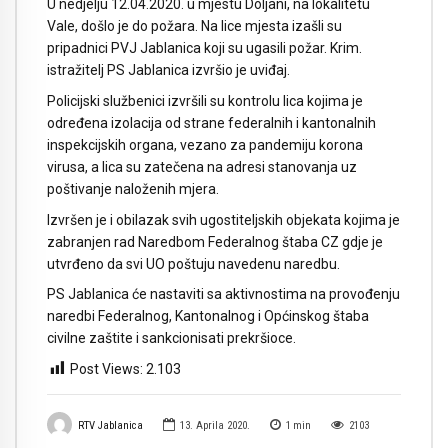
U nedjelju 12.04.2020. u mjestu Doljani, na lokalitetu
Vale, došlo je do požara. Na lice mjesta izašli su
pripadnici PVJ Jablanica koji su ugasili požar. Krim.
istražitelj PS Jablanica izvršio je uviđaj.
Policijski službenici izvršili su kontrolu lica kojima je
određena izolacija od strane federalnih i kantonalnih
inspekcijskih organa, vezano za pandemiju korona
virusa, a lica su zatečena na adresi stanovanja uz
poštivanje naloženih mjera.
Izvršen je i obilazak svih ugostiteljskih objekata kojima je
zabranjen rad Naredbom Federalnog štaba CZ gdje je
utvrđeno da svi UO poštuju navedenu naredbu.
PS Jablanica će nastaviti sa aktivnostima na provođenju
naredbi Federalnog, Kantonalnog i Općinskog štaba
civilne zaštite i sankcionisati prekršioce.
Post Views:
2.103
RTV Jablanica
13. Aprila 2020.
1
min
2103