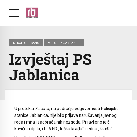
NEKATEGORISANO
VIJESTI IZ JABLANICE
Izvještaj PS
Jablanica
U protekla 72 sata, na području odgovornosti Policijske
stanice Jablanica, nije bilo prijava narušavanja javnog
reda i mira i saobraćajnih nezgoda. Prijavljeno je 6
krivičnih djela, i to 5 KD „teška krađa“ i jedna „krađa“.