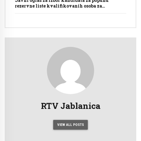
Javni oglas za izbor kandidata za popunu
rezervne liste kvalifikovanih osoba za
imenovanje članova biračkih odbora/mobilnog
tima i njihovih zamjenika ispred Općinske
izborne komisije Jablanica
RTV Jablanica
VIEW ALL POSTS