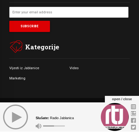
Kategorije
Vijesti iz Jablanice
Video
Marketing
open / close
© Copyright by Radio Televizija Jablanica 2021. All rights reserved.
Slušate:
Radio Jablanica
O NAMA
MARKETING
KONTAKT