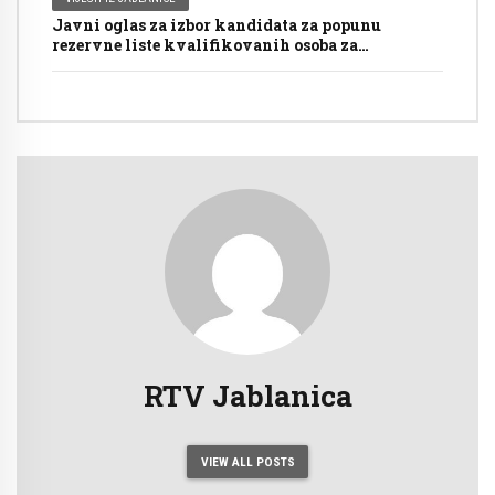
Javni oglas za izbor kandidata za popunu
rezervne liste kvalifikovanih osoba za
imenovanje članova biračkih odbora/mobilnog
tima i njihovih zamjenika ispred Općinske
izborne komisije Jablanica
RTV Jablanica
VIEW ALL POSTS