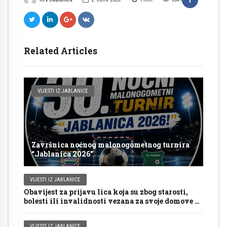
Related Articles
VIJESTI IZ JABLANICE
Završnica noćnog malonogometnog turnira
“Jablanica 2026”
VIJESTI IZ JABLANICE
Obavijest za prijavu lica koja su zbog starosti,
bolesti ili invalidnosti vezana za svoje domove za
glasanje putem mobilnog tima na Općim
izborima 2026. godine
VIJESTI IZ JABLANICE