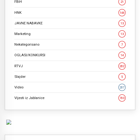
FBiH
21
HNK
144
JAVNE NABAVKE
13
Marketing
13
Nekategorisano
7
OGLASI/KONKURSI
14
RTVJ
202
Slajder
5
Video
207
Vijesti iz Jablanice
703