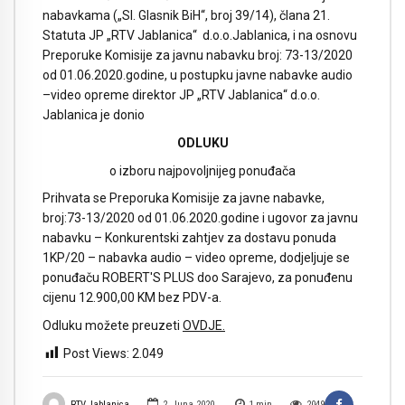
nabavkama („Sl. Glasnik BiH“, broj 39/14), člana 21.
Statuta JP „RTV Jablanica“ d.o.o.Jablanica, i na osnovu
Preporuke Komisije za javnu nabavku broj: 73-13/2020
od 01.06.2020.godine, u postupku javne nabavke audio
–video opreme direktor JP „RTV Jablanica“ d.o.o.
Jablanica je donio
ODLUKU
o izboru najpovoljnijeg ponuđača
Prihvata se Preporuka Komisije za javne nabavke,
broj:73-13/2020 od 01.06.2020.godine i ugovor za javnu
nabavku – Konkurentski zahtjev za dostavu ponuda
1KP/20 – nabavka audio – video opreme, dodjeljuje se
ponuđaču ROBERT'S PLUS doo Sarajevo, za ponuđenu
cijenu 12.900,00 KM bez PDV-a.
Odluku možete preuzeti
OVDJE.
Post Views:
2.049
RTV Jablanica
2. Juna 2020.
1
min
2049