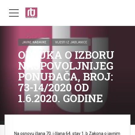
JAVNE NABAVKE
VIJESTI IZ JABLANICE
ODLUKA O IZBORU
NAJPOVOLJNIJEG
PONUĐAČA, BROJ:
73-14/2020 OD
1.6.2020. GODINE
Na osnovu člana 70. i člana 64. stav 1. b Zakona o javnim