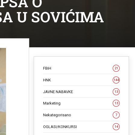
PSA O
A U SOVIĆIMA
FBiH
21
HNK
144
JAVNE NABAVKE
13
Marketing
13
Nekategorisano
7
OGLASI/KONKURSI
14