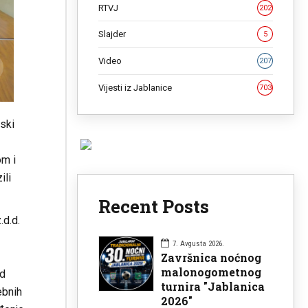
RTVJ
202
Slajder
5
Video
207
Vijesti iz Jablanice
703
ski
om i
ili
Recent Posts
.d.d.
7. Avgusta 2026.
Završnica noćnog
malonogometnog
ed
turnira "Jablanica
ebnih
2026"