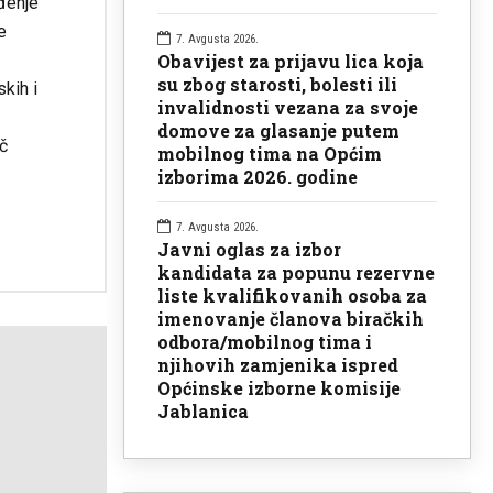
đenje
e
7. Avgusta 2026.
Obavijest za prijavu lica koja
su zbog starosti, bolesti ili
kih i
invalidnosti vezana za svoje
domove za glasanje putem
č
mobilnog tima na Općim
izborima 2026. godine
7. Avgusta 2026.
Javni oglas za izbor
kandidata za popunu rezervne
liste kvalifikovanih osoba za
imenovanje članova biračkih
odbora/mobilnog tima i
njihovih zamjenika ispred
Općinske izborne komisije
Jablanica