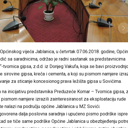
 Općinskog vijeća Jablanica, u četvrtak 07.06.2018. godine, Općin
dić sa saradnicima, održao je radni sastanak sa predstavnicima
tvornica gipsa, z.d.d. iz Donjeg Vakufa, koja se bavi proizvodnj
 sirovine gipsa, kreča i cementa, a koji su pismom namjere izraz
anje za sticanje koncesionog prava ležišta gipsa u Sovićima.
 na inicijativu predstavnika Preduzeće Komar – Tvornica gipsa, z
u pismom namjere izrazili zainteresiranost za eksploataciju rude
šte nalazi na području općine Jablanica u MZ Sovići.
govorena dalja poslovna saradnja i upućeno pismo podrške ispr
kad se tiče same podrške Općine Jablanica u obezbjeđenju potr