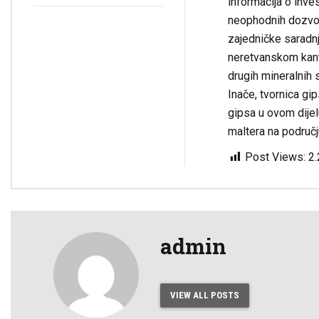
rezervne liste
Općim izborima 2026.
informacija o inve
kvalifikovanih osoba
godine
neophodnih dozvol
za imenovanje
zajedničke saradn
članova biračkih
neretvanskom kanto
odbora/mobilnog
tima i njihovih
drugih mineralnih s
zamjenika ispred
Inače, tvornica gi
Općinske izborne
gipsa u ovom dijel
komisije Jablanica
maltera na područj
Post Views:
2
admin
VIEW ALL POSTS