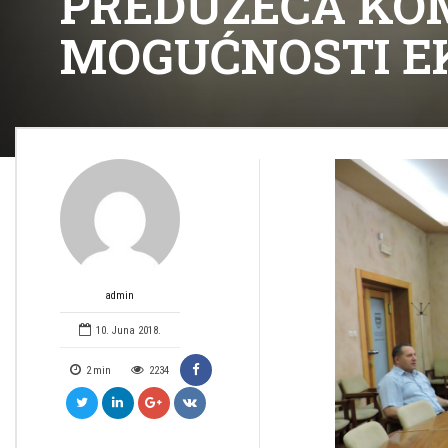
PREDUZEĆA KOM
MOGUĆNOSTI EK
admin
10. Juna 2018.
2
min
2234