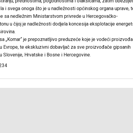
stiranju, prednostima, pogodnostima i olakšicama, zatim obezbje
a i svega onoga što je u nadležnosti općinskog organa uprave, t
je sa nedležnim Ministarstvom privrede u Hercegovačko-
nu u čijoj je nadležnosti dodjela koncesija eksplotacije energets
irovina.
psa „Komar“ je prepoznatljivo preduzeće koje je vodeći proizvođa
u Evrope, te ekskluzivni dobavljač za sve proizvođače gipsanih
u Slovenije, Hrvatske i Bosne i Hercegovine.
.234