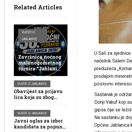
Related Articles
VIJESTI IZ
JABLANICE
U Sali za sjednice
Završnica noćnog
načelnik Salem De
malonogometnog
turnira “Jablanica
preduzeća „Komar“-
2026”
prodajom mineralne
poslovno interesov
VIJESTI IZ JABLANICE
Obavijest za prijavu
Sastanak je održan
lica koja su zbog
Donji Vakuf koji s
starosti, bolesti ili
invalidnosti vezana
gipsa čije se leži
VIJESTI IZ JABLANICE
za svoje domove za
Na sastanku je do
Javni oglas za izbor
glasanje putem
Općine Jablanica 
kandidata za popunu
mobilnog tima na