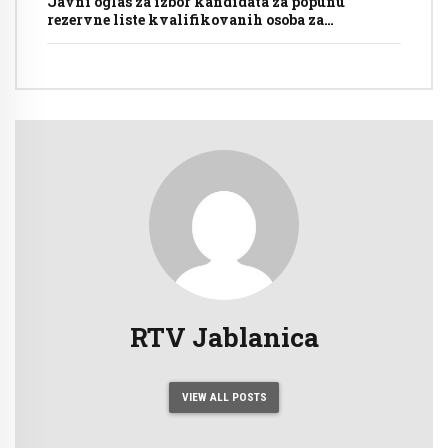
Javni oglas za izbor kandidata za popunu
rezervne liste kvalifikovanih osoba za
imenovanje članova biračkih odbora/mobilnog
tima i njihovih zamjenika ispred Općinske
izborne komisije Jablanica
RTV Jablanica
VIEW ALL POSTS