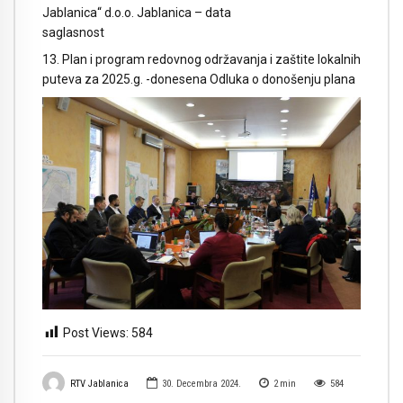
Jablanica“ d.o.o. Jablanica – data
saglasnost
13. Plan i program redovnog održavanja i zaštite lokalnih
puteva za 2025.g. -donesena Odluka o donošenju plana
Post Views:
584
RTV Jablanica
30. Decembra 2024.
2
min
584