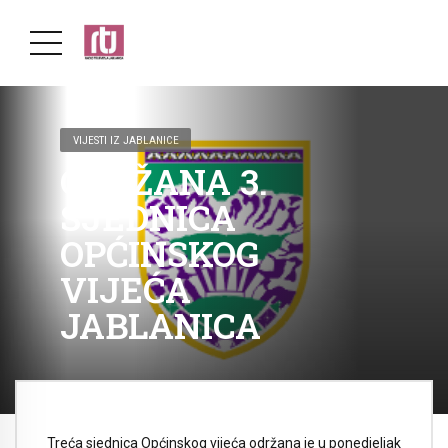
VIJESTI IZ JABLANICE
ODRŽANA 3.
SJEDNICA
OPĆINSKOG
VIJEĆA
JABLANICA
Treća sjednica Općinskog vijeća održana je u ponedjeljak