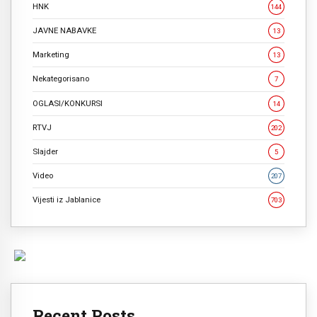
HNK
144
JAVNE NABAVKE
13
Marketing
13
Nekategorisano
7
OGLASI/KONKURSI
14
RTVJ
202
Slajder
5
Video
207
Vijesti iz Jablanice
703
Recent Posts