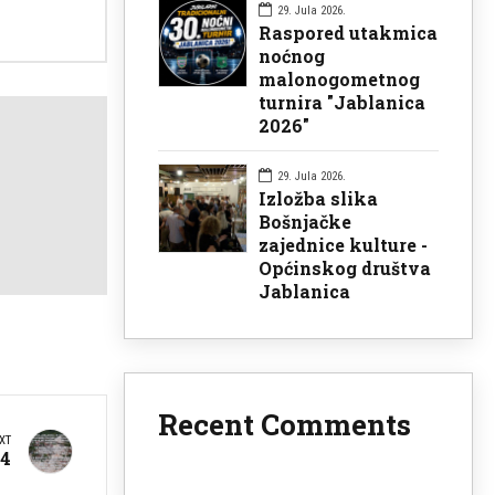
29. Jula 2026.
Raspored utakmica
noćnog
malonogometnog
turnira "Jablanica
2026"
29. Jula 2026.
Izložba slika
Bošnjačke
zajednice kulture -
Općinskog društva
Jablanica
Recent Comments
XT
24