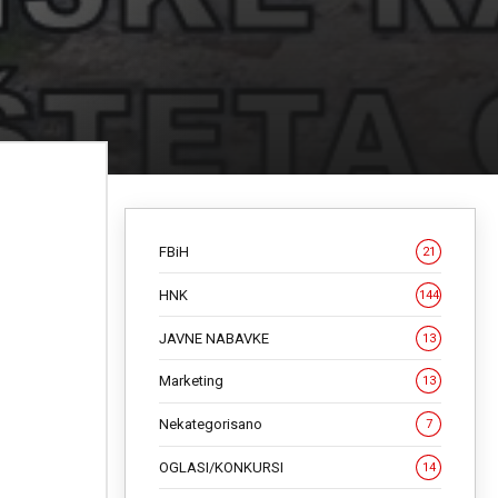
FBiH
21
HNK
144
JAVNE NABAVKE
13
Marketing
13
Nekategorisano
7
OGLASI/KONKURSI
14