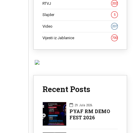
RTVJ
202
Slajder
5
Video
207
Vijesti iz Jablanice
700
Recent Posts
29. Jula 2026.
PYAF RM DEMO
FEST 2026