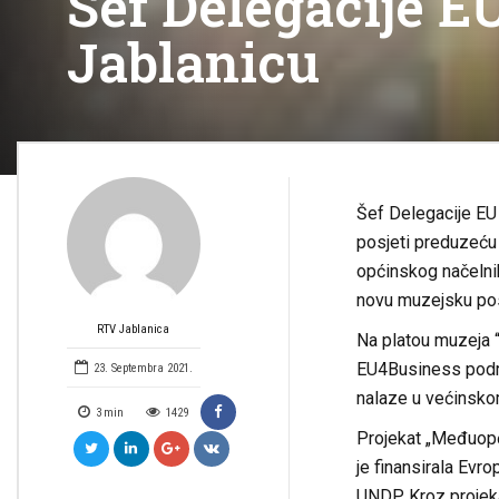
Šef Delegacije E
Jablanicu
Šef Delegacije EU 
posjeti preduzeću „
općinskog načelni
novu muzejsku pos
RTV Jablanica
Na platou muzeja “
EU4Business podrš
23. Septembra 2021.
nalaze u većinsko
3
min
1429
Projekat „Međuopć
je finansirala Evr
UNDP. Kroz projeka