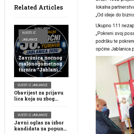
Related Articles
lokalna partnerstv
„Od ideje do biznis
Ukupno 111 nezapo
„Pokreni svoj posa
VIJESTI IZ
JABLANICE
podršku te pokrenu
općine Jablanica p
Završnica noćnog
malonogometnog
turnira “Jablanica
2026”
VIJESTI IZ JABLANICE
Obavijest za prijavu
lica koja su zbog
starosti, bolesti ili
invalidnosti vezana
VIJESTI IZ JABLANICE
za svoje domove za
Javni oglas za izbor
glasanje putem
kandidata za popunu
mobilnog tima na