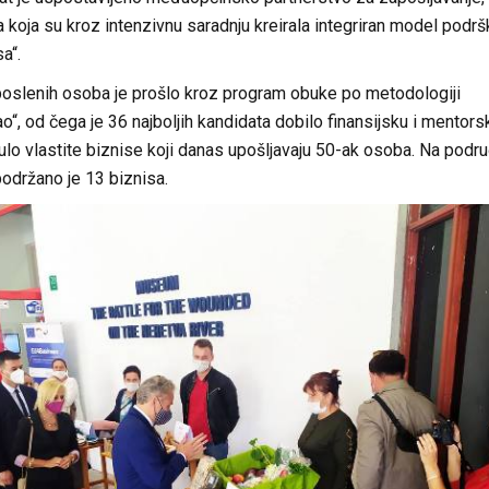
a koja su kroz intenzivnu saradnju kreirala integriran model podrš
a“.
slenih osoba je prošlo kroz program obuke po metodologiji
o“, od čega je 36 najboljih kandidata dobilo finansijsku i mentors
lo vlastite biznise koji danas upošljavaju 50-ak osoba. Na podru
održano je 13 biznisa.