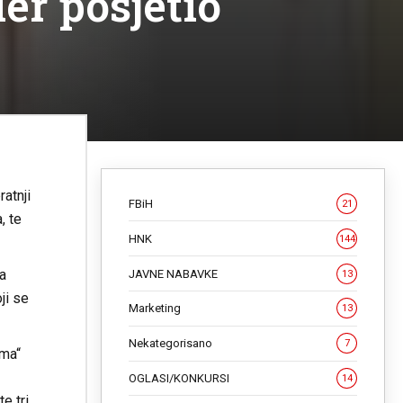
er posjetio
atnji
FBiH
21
, te
HNK
144
a
JAVNE NABAVKE
13
ji se
Marketing
13
Nekategorisano
7
ima“
OGLASI/KONKURSI
14
e tri