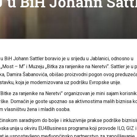
U u BiH Johann Sattl
u BiH Johann Sattler boravio je u srijedu u Jablanici, odnosno u
Most – M“ i Muzeju „Bitka za ranjenike na Neretvi“. Sattler je u pr
ka, Damira Šabanovića, obišao proizvodni pogon ovog preduzeća
tavku, koja je modernizovana uz podršku Evropske unije.
Bitke za ranjenike na Neretvi” organizovan je mini sajam korisnik
ke. Domaćin je goste upoznao sa aktivnostima malih biznisa ko
m vlasništvu žena i mladih osoba.
inskom saradnjom do bolje i inkluzivnije prakse podrške biznis
opska unija u okviru EU4Business programa koji provode ILO, GIZ i
t je uspostavljeno međuopćinsko partnerstvo za zapošljavanje, t