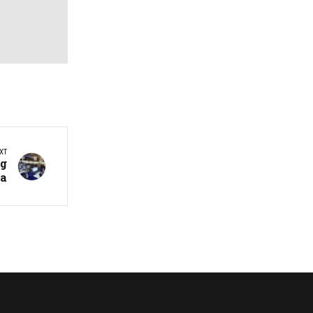
XT
og
na