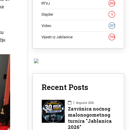
RTVJ
202
ke
Slajder
5
Video
207
ku
Vijesti iz Jablanice
703
čju
Recent Posts
7. Avgusta 2026.
Završnica noćnog
malonogometnog
turnira "Jablanica
2026"