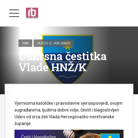
HNK
VIJESTI IZ JABLANICE
Uskrsna čestitka
Vlade HNŽ/K
Vjernicima katoličke i pravoslavne vjeroispovijedi, svojim
sugrađanima, ljudima dobre volje, čestit i blagoslovljen
Uskrs od srca želi Vlada Hercegovačko-neretvanske
županije.