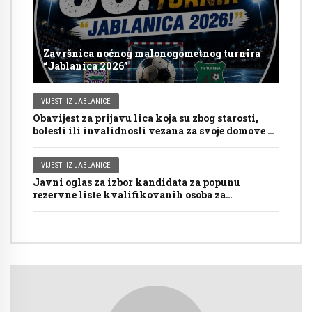
Završnica noćnog malonogometnog turnira
“Jablanica 2026”
VIJESTI IZ JABLANICE
Obavijest za prijavu lica koja su zbog starosti,
bolesti ili invalidnosti vezana za svoje domove za
glasanje putem mobilnog tima na Općim
izborima 2026. godine
VIJESTI IZ JABLANICE
Javni oglas za izbor kandidata za popunu
rezervne liste kvalifikovanih osoba za
imenovanje članova biračkih odbora/mobilnog
tima i njihovih zamjenika ispred Općinske
izborne komisije Jablanica