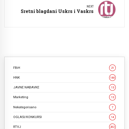
NEXT
Sretni blagdani Uskrs i Vaskrs
FBiH
21
HNK
144
JAVNE NABAVKE
13
Marketing
13
Nekategorisano
7
OGLASI/KONKURSI
14
RTVJ
202