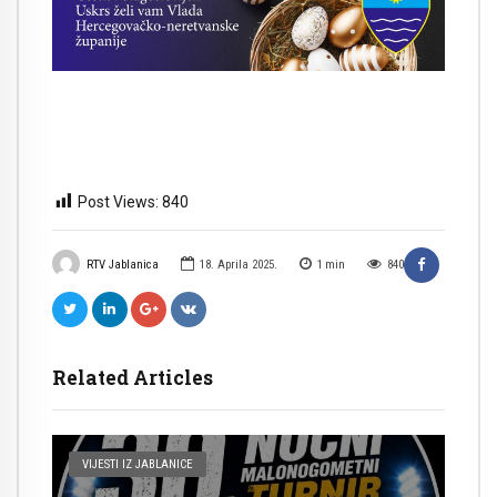
Post Views:
840
RTV Jablanica
18. Aprila 2025.
1
min
840
Related Articles
VIJESTI IZ JABLANICE