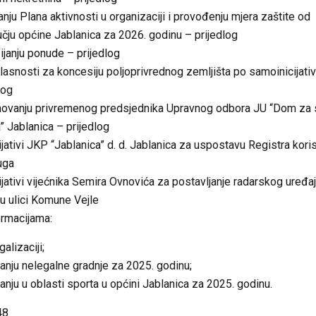
nju Plana aktivnosti u organizaciji i provođenju mjera zaštite od
čju općine Jablanica za 2026. godinu – prijedlog
ijanju ponude – prijedlog
lasnosti za koncesiju poljoprivrednog zemljišta po samoinicijativ
log
novanju privremenog predsjednika Upravnog odbora JU “Dom za 
” Jablanica – prijedlog
ijativi JKP “Jablanica” d. d. Jablanica za uspostavu Registra kori
uga
ijativi vijećnika Semira Ovnovića za postavljanje radarskog uređa
 u ulici Komune Vejle
ormacijama:
alizaciji;
tanju nelegalne gradnje za 2025. godinu;
anju u oblasti sporta u općini Jablanica za 2025. godinu.
48