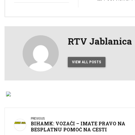
rezervne liste
Općim izborima 2026.
kvalifikovanih osoba
godine
za imenovanje
članova biračkih
odbora/mobilnog
tima i njihovih
zamjenika ispred
RTV Jablanica
Općinske izborne
komisije Jablanica
VIEW ALL POSTS
PREVIOUS
BIHAMK: VOZAČI – IMATE PRAVO NA
BESPLATNU POMOĆ NA CESTI