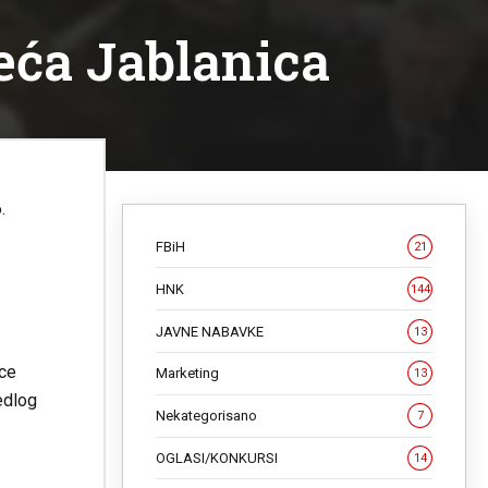
eća Jablanica
.
FBiH
21
HNK
144
JAVNE NABAVKE
13
ice
Marketing
13
edlog
Nekategorisano
7
OGLASI/KONKURSI
14