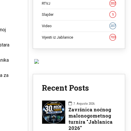
RTVJ
202
Slajder
5
Video
207
noj
Vijesti iz Jablanice
703
stara
snika
ja za
Recent Posts
7. Avgusta 2026.
Završnica noćnog
malonogometnog
turnira "Jablanica
2026"