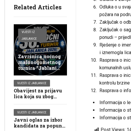
Related Articles
Odluka o u svaja
požara na podru
Zaključak o odb
Zaključak o sag
VIJESTI IZ
ponudi – prijed
JABLANICE
Rješenje o ime
i iznemogla lica
Završnica noćnog
Rasprava o inic
malonogometnog
komunalnih usl
turnira “Jablanica
2026”
Rasprava o inic
kontrolu brzine
VIJESTI IZ JABLANICE
Obavijest za prijavu
Rasprava o inf
lica koja su zbog
starosti, bolesti ili
Informacija o leg
invalidnosti vezana
Informacija o s
VIJESTI IZ JABLANICE
za svoje domove za
Informacija o st
Javni oglas za izbor
glasanje putem
kandidata za popunu
mobilnog tima na
Post Views:
1