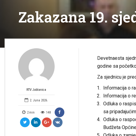
Zakazana 19. sje
Devetnaesta sjedni
godine sa početko
Za sjednicu je pre
Informacija o r
RTV Jablanica
Informacija o re
2. Juna 2026.
Odluka o raspis
sa pripadajućim
2
min
148
Odluka o raspod
Budžeta Općine
Odluka o zamjen