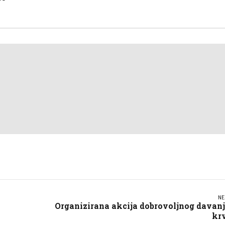
NE
Organizirana akcija dobrovoljnog davan
kr