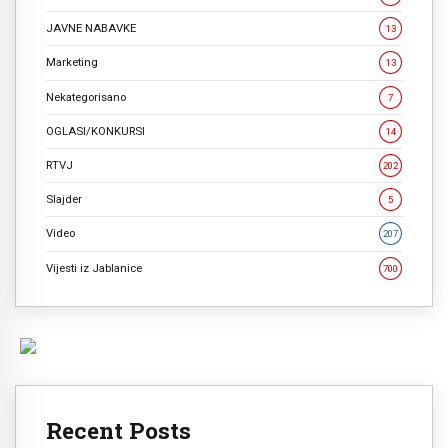
JAVNE NABAVKE
13
Marketing
13
Nekategorisano
7
OGLASI/KONKURSI
14
RTVJ
202
Slajder
5
Video
207
Vijesti iz Jablanice
700
Recent Posts