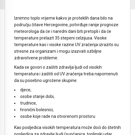
Iznimno toplo vrijeme kakvo je proteklih dana bilo na
području čitave Hercegovine, potvrđuje ranije prognoze
meteorologa da će i naredni dani biti pretopli i da će
temperature prelazit 35 stepeni celzijusa. Visoke
temperature kao i visoke razine UV zračenja izrazito su
stresne za organizam i mogu izazvati ozbiljne
zdravstvene probleme.
Kada se govori o zaštiti zdravlja ljudi od visokih
temperatura i zaštiti od UV zračenja treba napomenuti
da su posebno ugrožene skupine:
djece,
osobe starije dobi,
trudnice,
hronični bolesnici,
osobe koje rade na otvorenom prostoru
Kao posljedica visokih temperatura može doći do štetnih
posljedica za zdravlje ljudi (sunčanica, toplinski udar,