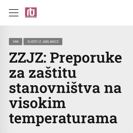
HNK
VIJESTI IZ JABLANICE
ZZJZ: Preporuke
za zaštitu
stanovništva na
visokim
temperaturama