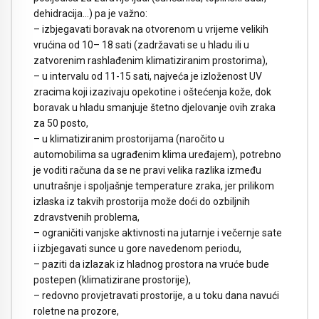
dehidracija…) pa je važno:
– izbjegavati boravak na otvorenom u vrijeme velikih
vrućina od 10– 18 sati (zadržavati se u hladu ili u
zatvorenim rashlađenim klimatiziranim prostorima),
– u intervalu od 11-15 sati, najveća je izloženost UV
zracima koji izazivaju opekotine i oštećenja kože, dok
boravak u hladu smanjuje štetno djelovanje ovih zraka
za 50 posto,
– u klimatiziranim prostorijama (naročito u
automobilima sa ugrađenim klima uređajem), potrebno
je voditi računa da se ne pravi velika razlika između
unutrašnje i spoljašnje temperature zraka, jer prilikom
izlaska iz takvih prostorija može doći do ozbiljnih
zdravstvenih problema,
– ograničiti vanjske aktivnosti na jutarnje i večernje sate
i izbjegavati sunce u gore navedenom periodu,
– paziti da izlazak iz hladnog prostora na vruće bude
postepen (klimatizirane prostorije),
– redovno provjetravati prostorije, a u toku dana navući
roletne na prozore,