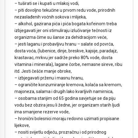
– tuširati se i kupati u mlakoj vodi,
– piti dovoljno tekućine u prvom redu vode, prirodnih
nezaslađenih voćnih sokova i mlijeka,
– alkohol, gazirana pića i pića bogata kofeinom treba
izbjegavati jer oni stimuliraju izlučivanje tečnosti iz
organizma čime su šanse za dehidracijom veće,
– jesti laganu i probavljivu hranu – salate od povrća,
dosta voća, (lubenice, dinje, breskve, kajsije, paradajz,
krastavac, mrkvu jer sadrže preko 80% vode, dosta
vitamina i minerala), lagane čorbe, nemasne sireve, ribu
itd. Jesti češće manje obroke,
– izbjegavati prženu i masnu hranu,
– ograničite konzumiranje kremova, kolača sa kremom,
majoneza, salama i drugih lako kvarljivih namirnicа,
– osobama starijim od 65 godina savjetuje se da piju
vodu bez obzira jesu li žedne, jer organizam starih ljudi
ima smanjene rezerve vode,
– hronični bolesnici moraju redovno uzimati propisane
lijekove,
– nositi svijetlu odjeću, prozračnu i od prirodnog