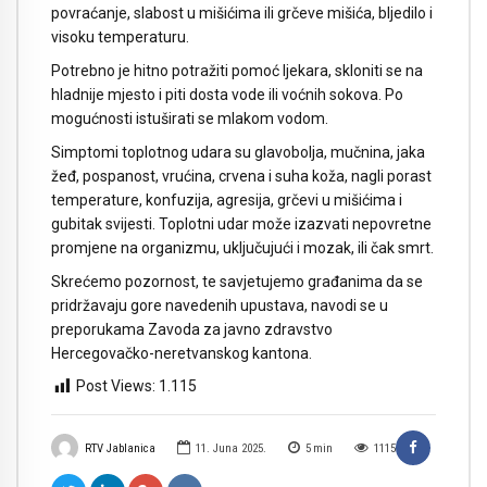
povraćanje, slabost u mišićima ili grčeve mišića, bljedilo i
visoku temperaturu.
Potrebno je hitno potražiti pomoć ljekara, skloniti se na
hladnije mjesto i piti dosta vode ili voćnih sokova. Po
mogućnosti istuširati se mlakom vodom.
Simptomi toplotnog udara su glavobolja, mučnina, jaka
žeđ, pospanost, vrućina, crvena i suha koža, nagli porast
temperature, konfuzija, agresija, grčevi u mišićima i
gubitak svijesti. Toplotni udar može izazvati nepovretne
promjene na organizmu, uključujući i mozak, ili čak smrt.
Skrećemo pozornost, te savjetujemo građanima da se
pridržavaju gore navedenih upustava, navodi se u
preporukama Zavoda za javno zdravstvo
Hercegovačko-neretvanskog kantona.
Post Views:
1.115
RTV Jablanica
11. Juna 2025.
5
min
1115