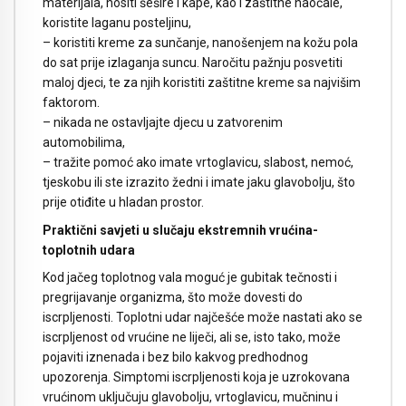
materijala, nositi šešire i kape, kao i zaštitne naočale,
koristite laganu posteljinu,
– koristiti kreme za sunčanje, nanošenjem na kožu pola
do sat prije izlaganja suncu. Naročitu pažnju posvetiti
maloj djeci, te za njih koristiti zaštitne kreme sa najvišim
faktorom.
– nikada ne ostavljajte djecu u zatvorenim
automobilima,
– tražite pomoć ako imate vrtoglavicu, slabost, nemoć,
tjeskobu ili ste izrazito žedni i imate jaku glavobolju, što
prije otiđite u hladan prostor.
Praktični savjeti u slučaju ekstremnih vrućina-
toplotnih udara
Kod jačeg toplotnog vala moguć je gubitak tečnosti i
pregrijavanje organizma, što može dovesti do
iscrpljenosti. Toplotni udar najčešće može nastati ako se
iscrpljenost od vrućine ne liječi, ali se, isto tako, može
pojaviti iznenada i bez bilo kakvog predhodnog
upozorenja. Simptomi iscrpljenosti koja je uzrokovana
vrućinom uključuju glavobolju, vrtoglavicu, mučninu i