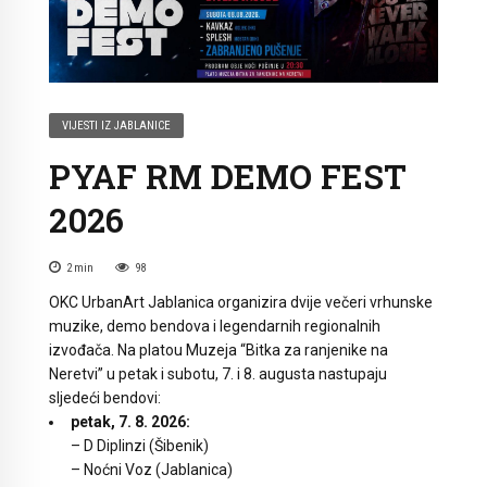
VIJESTI IZ JABLANICE
PYAF RM DEMO FEST
2026
2
min
98
OKC UrbanArt Jablanica organizira dvije večeri vrhunske
muzike, demo bendova i legendarnih regionalnih
izvođača. Na platou Muzeja “Bitka za ranjenike na
Neretvi” u petak i subotu, 7. i 8. augusta nastupaju
sljedeći bendovi:
petak,
7. 8. 2026:
– D Diplinzi (Šibenik)
– Noćni Voz (Jablanica)