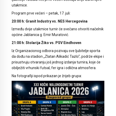
utakmice.
Program prve večeri – petak, 17. juli:
20:00 h: Granit Industry vs. NES Hercegovina
Između dvije utakmice turnir će svečano otvoriti načelnik
općine Jablanica g. Emir Muratović.
21:00 h: Stolarija Žiko vs. PSV Eindhoven
Iz Organizacionog odbora pozivaju sve ljubitelje sporta
da dođu na stadion „Zlatan Alikadić Tazlo“, podrže ekipe i
prisustvuju otvaranju još jednog izdanja turnira, koje će
obilježiti vrhunski futsal, fer igra i odlična atmosfera.
Na fotografiji ispod prikazan je žrijeb grupa: