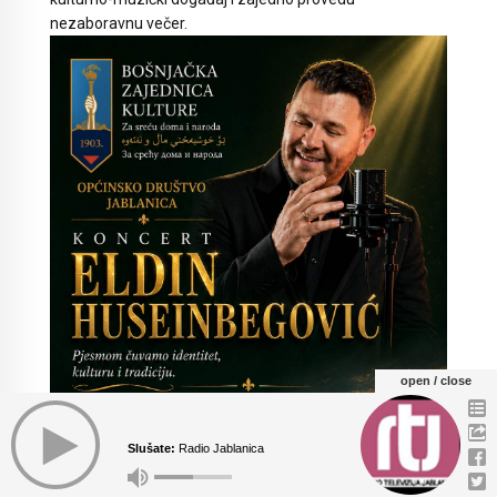
nezaboravnu večer.
open / close
Slušate:
Radio Jablanica