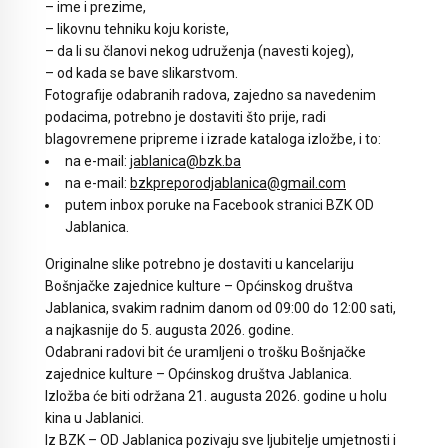
– ime i prezime,
– likovnu tehniku koju koriste,
– da li su članovi nekog udruženja (navesti kojeg),
– od kada se bave slikarstvom.
Fotografije odabranih radova, zajedno sa navedenim
podacima, potrebno je dostaviti što prije, radi
blagovremene pripreme i izrade kataloga izložbe, i to:
na e-mail:
jablanica@bzk.ba
na e-mail:
bzkpreporodjablanica@gmail.com
putem inbox poruke na Facebook stranici BZK OD
Jablanica.
Originalne slike potrebno je dostaviti u kancelariju
Bošnjačke zajednice kulture – Općinskog društva
Jablanica, svakim radnim danom od 09:00 do 12:00 sati,
a najkasnije do 5. augusta 2026. godine.
Odabrani radovi bit će uramljeni o trošku Bošnjačke
zajednice kulture – Općinskog društva Jablanica.
Izložba će biti održana 21. augusta 2026. godine u holu
kina u Jablanici.
Iz BZK – OD Jablanica pozivaju sve ljubitelje umjetnosti i