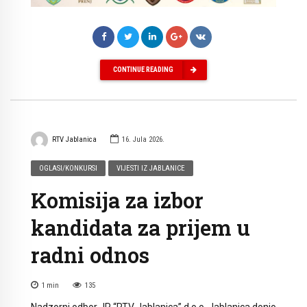
CONTINUE READING
RTV Jablanica
16. Jula 2026.
OGLASI/KONKURSI
VIJESTI IZ JABLANICE
Komisija za izbor
kandidata za prijem u
radni odnos
1
min
135
Nadzorni odbor JP “RTV Jablanica” d.o.o. Jablanica donio