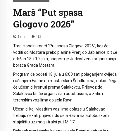
Marš “Put spasa
Glogovo 2026”
3
min
163
Tradicionalni marš “Put spasa Glogovo 2026”, koji će
voditi od Mostara preko planine Prenj do Jablanice, bit će
održan 18. i 19. jula, saopćila je Jedinstvena organizacija
boraca Grada Mostara.
Program će početi 18. jula u 6:00 sati polaganjem cvijeća
i učenjem Fatihe na mostarskim Šehitlucima, nakon čega
će učesnici krenuti prema Salakovcu. Prijevoz do
Salakovca bit će organiziran autobusom, a zatim
terenskim vozilima do sela Ravni.
Učesnici koji vlastitim vozilima dolaze u Salakovac
trebaju čekati prijevoz do sela Ravni na autobuskom
stajalištu uz magistralni put M-17.
Polazak marševske kolone iz sela Ravni planiran je u