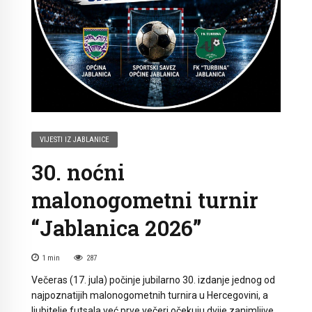
VIJESTI IZ JABLANICE
30. noćni
malonogometni turnir
“Jablanica 2026”
1
min
287
Večeras (17. jula) počinje jubilarno 30. izdanje jednog od
najpoznatijih malonogometnih turnira u Hercegovini, a
ljubitelje futsala već prve večeri očekuju dvije zanimljive