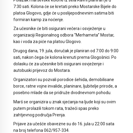
7:30 sati. Kolona će se kretati preko Mostarske Bijele do
platoa Glogovo, gdje će u poslijepodnevnim satima biti
formiran kamp za noćenje.
Za učesnike će biti osigurani večera i osvježenje u
organizaciji Regionalnog odbora “Merhameta” Mostar,
kao i voda za piće na platou Glogovo.
Drugog dana, 19. jula, doručak je planiran od 7:00 do 9:00
sati, nakon čega će kolona krenuti prema Glogošnici. Po
dolasku će za učesnike biti osigurani osvježenje i
autobuski prijevoz do Mostara.
Organizatori su pozvali porodice šehida, demobilisane
borce, ratne vojne invalide, planinare, ljubitelje prirode, a
posebno mlade da se pridruže dvodnevnom pohodu.
Marš se organizira u znak sjećanja na ljude koji su ovim
putem prolazili tokom rata, tražeći spas preko
zahtjevnog područja Prenja.
Prijave za učešće obavezne su do 16. jula u 22:00 sata
na broj telefona 062/957-334.