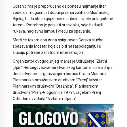
Učesnicima je preporučeno da ponesu najmanje litar
vode, uz mogućnost dopunjavanja zaliha u Mostarskoj
Bijeloj, te da obuju gojzerice ili duboke cipele prilagođene
terenu. Potrebno je ponijeti presvlaku, odjeću dugih
rukava, naglavnu lampu i vreću za spavanje.
Marš će tokom oba dana osiguravati Gorska služba
spašavanja Mostar, koja će biti na raspolaganju i u
slučaju potrebe za hitnom intervencijom.
Organizator ovogodišnjeg marša je Udruženje “Zlatni
ljiljan” Hercegovačko-neretvanskog kantona, u saradnji s
Jedinstvenom organizacijom boraca Grada Mostara,
Planinarsko-smučarskim društvom “Prenj” Mostar,
Planinarskim društvom “Drežnica”, Planinarskim
društvom “Prenj-Glogošnica 1979”, Ergelom Prenj i
Odredom izviđača “5 zlatnih ljiljana”.