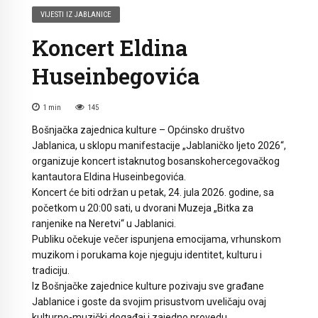
VIJESTI IZ JABLANICE
Koncert Eldina
Huseinbegovića
1
min
145
Bošnjačka zajednica kulture – Općinsko društvo
Jablanica, u sklopu manifestacije „Jablaničko ljeto 2026“,
organizuje koncert istaknutog bosanskohercegovačkog
kantautora Eldina Huseinbegovića.
Koncert će biti održan u petak, 24. jula 2026. godine, sa
početkom u 20:00 sati, u dvorani Muzeja „Bitka za
ranjenike na Neretvi“ u Jablanici.
Publiku očekuje večer ispunjena emocijama, vrhunskom
muzikom i porukama koje njeguju identitet, kulturu i
tradiciju.
Iz Bošnjačke zajednice kulture pozivaju sve građane
Jablanice i goste da svojim prisustvom uveličaju ovaj
kulturno-muzički događaj i zajedno provedu