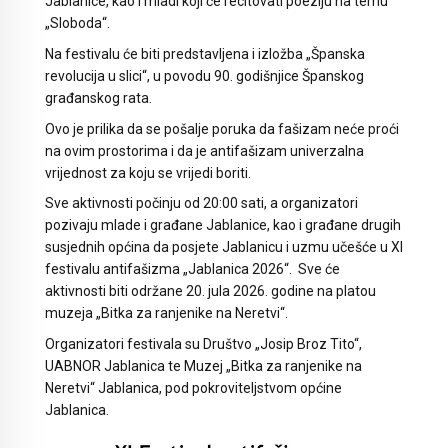
Jablanice, kao i mladi koji će recitovati poeziju na temu
„Sloboda“.
Na festivalu će biti predstavljena i izložba „Španska
revolucija u slici“, u povodu 90. godišnjice Španskog
građanskog rata.
Ovo je prilika da se pošalje poruka da fašizam neće proći
na ovim prostorima i da je antifašizam univerzalna
vrijednost za koju se vrijedi boriti.
Sve aktivnosti počinju od 20:00 sati, a organizatori
pozivaju mlade i građane Jablanice, kao i građane drugih
susjednih općina da posjete Jablanicu i uzmu učešće u XI
festivalu antifašizma „Jablanica 2026“. Sve će
aktivnosti biti održane 20. jula 2026. godine na platou
muzeja „Bitka za ranjenike na Neretvi“.
Organizatori festivala su Društvo „Josip Broz Tito“,
UABNOR Jablanica te Muzej „Bitka za ranjenike na
Neretvi“ Jablanica, pod pokroviteljstvom općine
Jablanica.