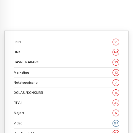
FBiH
21
HNK
144
JAVNE NABAVKE
13
Marketing
13
Nekategorisano
7
OGLASI/KONKURSI
14
RTVJ
202
Slajder
5
Video
207