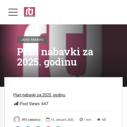
JAVNE NABAVKE
Plan nabavki za
2025. godinu
Plan nabavki za 2025. godinu
Post Views:
647
RTV Jablanica
10. Januara 2025.
1
min
647