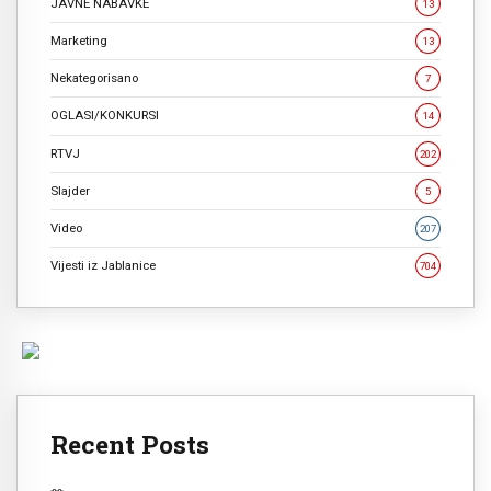
JAVNE NABAVKE
13
Marketing
13
Nekategorisano
7
OGLASI/KONKURSI
14
RTVJ
202
Slajder
5
Video
207
Vijesti iz Jablanice
704
Recent Posts