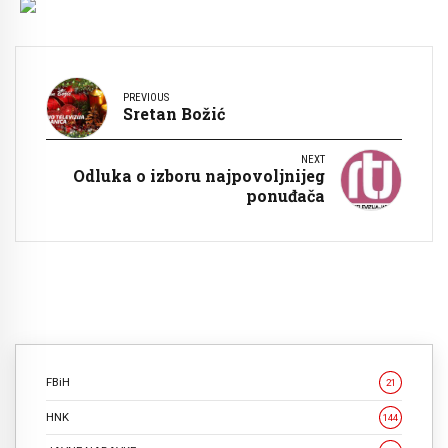
PREVIOUS
Sretan Božić
NEXT
Odluka o izboru najpovoljnijeg
ponuđača
FBiH
21
HNK
144