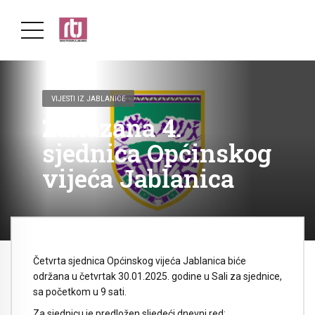
VIJESTI IZ JABLANICE
Zakazana 4.
sjednica Općinskog
vijeća Jablanica
Četvrta sjednica Općinskog vijeća Jablanica biće
održana u četvrtak 30.01.2025. godine u Sali za sjednice,
sa početkom u 9 sati.
Za sjednicu je predložen sljedeći dnevni red: