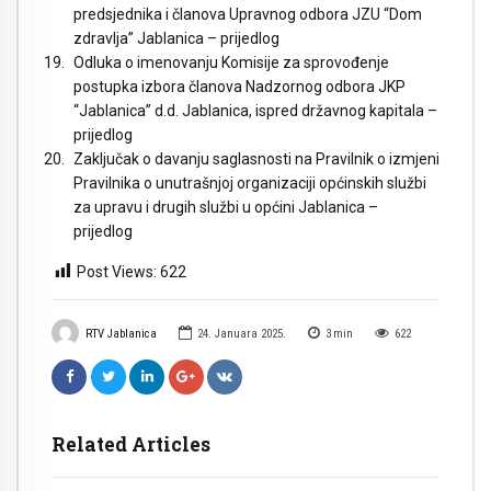
predsjednika i članova Upravnog odbora JZU “Dom
zdravlja” Jablanica – prijedlog
Odluka o imenovanju Komisije za sprovođenje
postupka izbora članova Nadzornog odbora JKP
“Jablanica” d.d. Jablanica, ispred državnog kapitala –
prijedlog
Zaključak o davanju saglasnosti na Pravilnik o izmjeni
Pravilnika o unutrašnjoj organizaciji općinskih službi
za upravu i drugih službi u općini Jablanica –
prijedlog
Post Views:
622
RTV Jablanica
24. Januara 2025.
3
min
622
Related Articles