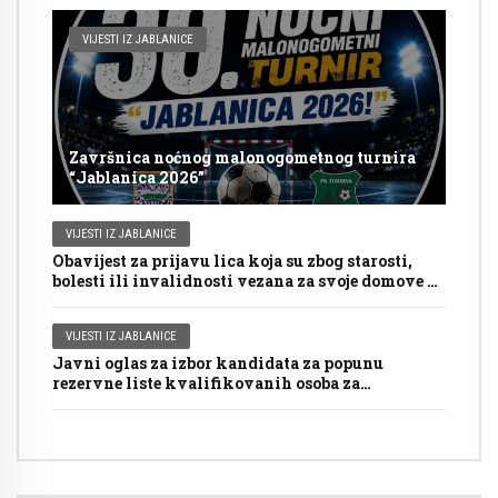
VIJESTI IZ JABLANICE
Završnica noćnog malonogometnog turnira
“Jablanica 2026”
VIJESTI IZ JABLANICE
Obavijest za prijavu lica koja su zbog starosti,
bolesti ili invalidnosti vezana za svoje domove za
glasanje putem mobilnog tima na Općim
izborima 2026. godine
VIJESTI IZ JABLANICE
Javni oglas za izbor kandidata za popunu
rezervne liste kvalifikovanih osoba za
imenovanje članova biračkih odbora/mobilnog
tima i njihovih zamjenika ispred Općinske
izborne komisije Jablanica