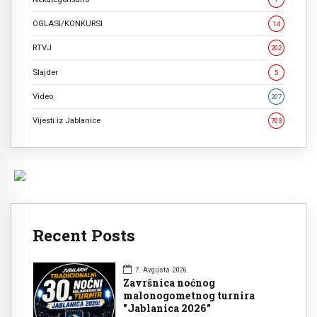
OGLASI/KONKURSI
14
RTVJ
202
Slajder
5
Video
207
Vijesti iz Jablanice
703
Recent Posts
7. Avgusta 2026.
Završnica noćnog
malonogometnog turnira
"Jablanica 2026"