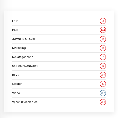
FBiH
21
HNK
144
JAVNE NABAVKE
13
Marketing
13
Nekategorisano
7
OGLASI/KONKURSI
14
RTVJ
202
Slajder
5
Video
207
Vijesti iz Jablanice
703