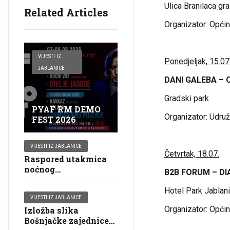
Ulica Branilaca gr
Related Articles
Organizator: Općin
VIJESTI IZ
Ponedjeljak, 15.07.
JABLANICE
DANI GALEBA –
Gradski park
PYAF RM DEMO
Organizator: Udruž
FEST 2026
VIJESTI IZ JABLANICE
Četvrtak, 18.07.
Raspored utakmica
noćnog
B2B FORUM – DI
malonogometnog
turnira “Jablanica
Hotel Park Jablan
VIJESTI IZ JABLANICE
2026”
Organizator: Općin
Izložba slika
Bošnjačke zajednice