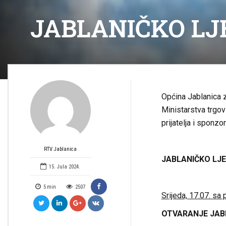
JABLANIČKO LJ
Općina Jablanica 
Ministarstva trgov
prijatelja i sponzo
RTV Jablanica
JABLANIČKO LJ
15. Jula 2024.
5
min
2507
Srijeda, 17.07. sa
OTVARANJE JAB