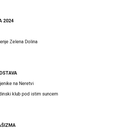
A 2024
enje Zelena Dolina
DSTAVA
jenike na Neretvi
dinski klub pod istim suncem
AŠIZMA