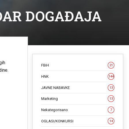
NDAR DOGAĐAJA
gih
FBiH
21
dine.
HNK
144
JAVNE NABAVKE
13
Marketing
13
Nekategorisano
7
OGLASI/KONKURSI
14