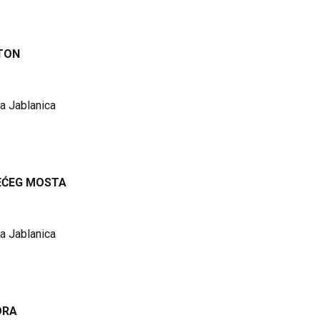
TON
a Jablanica
SEĆEG MOSTA
a Jablanica
ORA