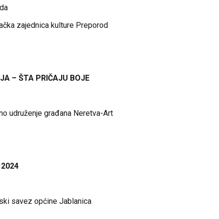
ada
ačka zajednica kulture Preporod
JA – ŠTA PRIČAJU BOJE
vno udruženje građana Neretva-Art
 2024
tski savez općine Jablanica