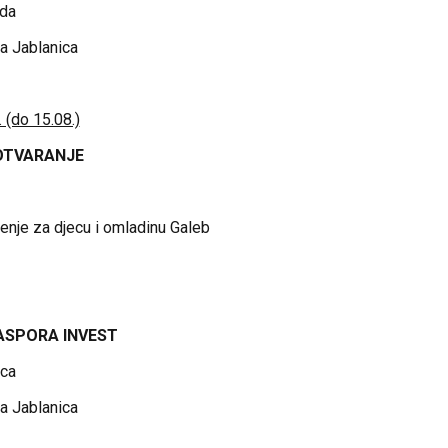
ada
a Jablanica
 (do 15.08.)
 OTVARANJE
enje za djecu i omladinu Galeb
ASPORA INVEST
ica
a Jablanica