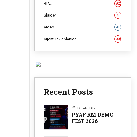
RTVJ
202
Slajder
5
Video
207
Vijesti iz Jablanice
700
Recent Posts
29. Jula 2026.
PYAF RM DEMO
FEST 2026