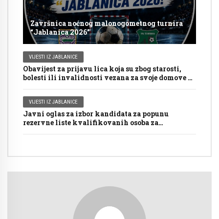
Završnica noćnog malonogometnog turnira
“Jablanica 2026”
VIJESTI IZ JABLANICE
Obavijest za prijavu lica koja su zbog starosti,
bolesti ili invalidnosti vezana za svoje domove za
glasanje putem mobilnog tima na Općim
izborima 2026. godine
VIJESTI IZ JABLANICE
Javni oglas za izbor kandidata za popunu
rezervne liste kvalifikovanih osoba za
imenovanje članova biračkih odbora/mobilnog
tima i njihovih zamjenika ispred Općinske
izborne komisije Jablanica