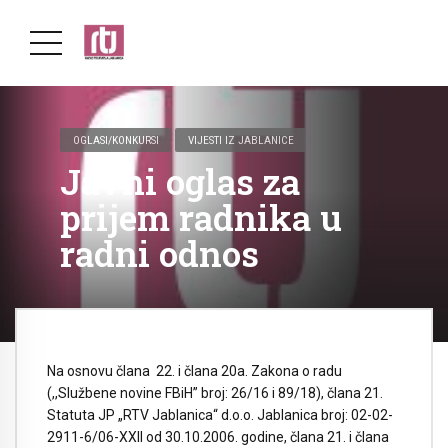
OGLASI/KONKURSI
VIJESTI IZ JABLANICE
Javni oglas za
prijem radnika u
radni odnos
Na osnovu člana 22. i člana 20a. Zakona o radu
(,,Službene novine FBiH” broj: 26/16 i 89/18), člana 21.
Statuta JP „RTV Jablanica“ d.o.o. Jablanica broj: 02-02-
2911-6/06-XXII od 30.10.2006. godine, člana 21. i člana