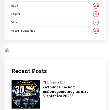
RTVJ
202
Slajder
5
Video
207
Vijesti iz Jablanice
703
Recent Posts
7. Avgusta 2026.
Završnica noćnog
malonogometnog turnira
"Jablanica 2026"