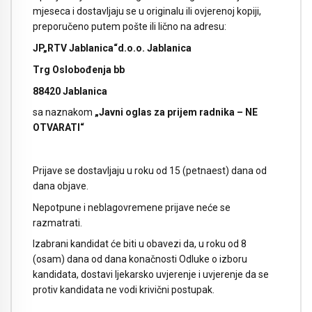
mjeseca i dostavljaju se u originalu ili ovjerenoj kopiji,
preporučeno putem pošte ili lično na adresu:
JP„RTV Jablanica“d.o.o. Jablanica
Trg Oslobođenja bb
88420 Jablanica
sa naznakom
„Javni oglas za prijem radnika – NE
OTVARATI“
Prijave se dostavljaju u roku od 15 (petnaest) dana od
dana objave.
Nepotpune i neblagovremene prijave neće se
razmatrati.
Izabrani kandidat će biti u obavezi da, u roku od 8
(osam) dana od dana konačnosti Odluke o izboru
kandidata, dostavi ljekarsko uvjerenje i uvjerenje da se
protiv kandidata ne vodi krivični postupak.