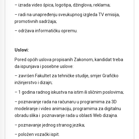
– izrada video špica, logotipa, džinglova, reklama;
– radi na unapređenju sveukupnog izgleda TV emisija,
promotivnih sadržaja;
– održava informatičku opremu.
Uslovi:
Pored općih uslova propisanih Zakonom, kandidat treba
da ispunjava i posebne uslove:
– završen Fakultet za tehničke studije, smjer Grafičko
inžinjerstvo i dizajn;
– 1 godina radnog iskustva na istim ili sličnim poslovima;
– poznavanje rada na računaru u programima za 3D
modeliranje i video animaciju, programima za digitalnu
obradu slika i poznavanje rada u oblasti Web dizajna.
– poznavanje jednog stranog jezika;
– položen vozački ispit.