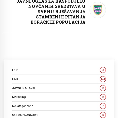
JAVNI OGLAS ZA RASPODJELU
NOVČANIH SREDSTAVA U
SVRHU RJEŠAVANJA
STAMBENIH PITANJA
BORAČKIH POPULACIJA
FBiH
21
HNK
144
JAVNE NABAVKE
13
Marketing
13
Nekategorisano
7
OGLASI/KONKURSI
14