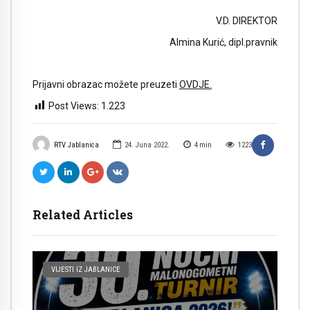
V.D. DIREKTOR
Almina Kurić, dipl.pravnik
Prijavni obrazac možete preuzeti
OVDJE.
Post Views:
1.223
RTV Jablanica
24. Juna 2022.
4
min
1223
Related Articles
VIJESTI IZ JABLANICE