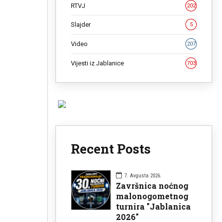
RTVJ
202
Slajder
5
Video
207
Vijesti iz Jablanice
703
Recent Posts
7. Avgusta 2026.
Završnica noćnog
malonogometnog
turnira "Jablanica
2026"