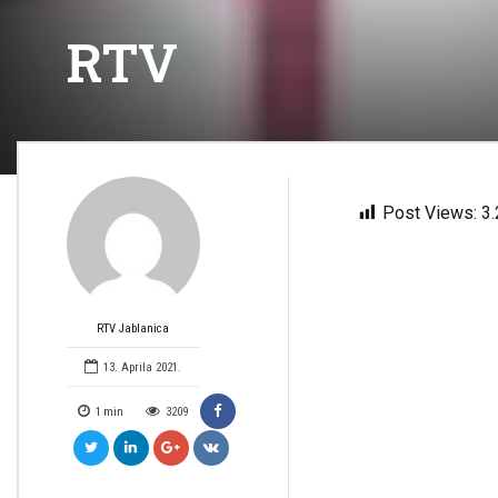
RTV
Post Views:
3
RTV Jablanica
13. Aprila 2021.
1
min
3209