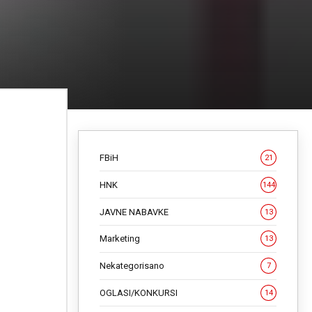
FBiH
21
HNK
144
JAVNE NABAVKE
13
Marketing
13
Nekategorisano
7
OGLASI/KONKURSI
14