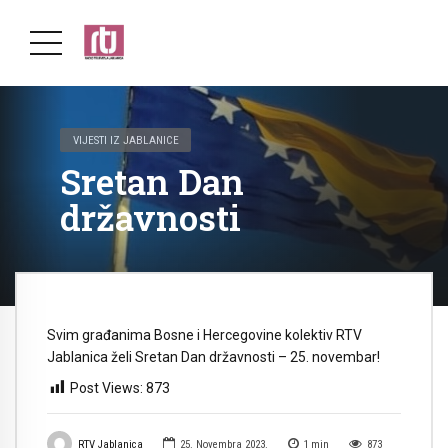
VIJESTI IZ JABLANICE
Sretan Dan
državnosti
Svim građanima Bosne i Hercegovine kolektiv RTV
Jablanica želi Sretan Dan državnosti – 25. novembar!
Post Views:
873
RTV Jablanica
25. Novembra 2023.
1
min
873