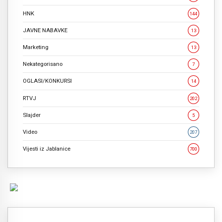
HNK
144
JAVNE NABAVKE
13
Marketing
13
Nekategorisano
7
OGLASI/KONKURSI
14
RTVJ
202
Slajder
5
Video
207
Vijesti iz Jablanice
700