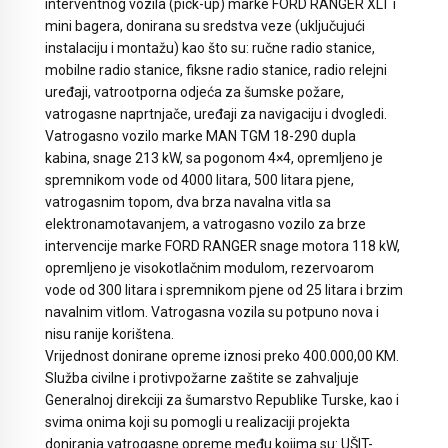
interventnog vozila (pick-up) marke FORD RANGER XLT i
mini bagera, donirana su sredstva veze (uključujući
instalaciju i montažu) kao što su: ručne radio stanice,
mobilne radio stanice, fiksne radio stanice, radio relejni
uređaji, vatrootporna odjeća za šumske požare,
vatrogasne naprtnjače, uređaji za navigaciju i dvogledi.
Vatrogasno vozilo marke MAN TGM 18-290 dupla
kabina, snage 213 kW, sa pogonom 4×4, opremljeno je
spremnikom vode od 4000 litara, 500 litara pjene,
vatrogasnim topom, dva brza navalna vitla sa
elektronamotavanjem, a vatrogasno vozilo za brze
intervencije marke FORD RANGER snage motora 118 kW,
opremljeno je visokotlačnim modulom, rezervoarom
vode od 300 litara i spremnikom pjene od 25 litara i brzim
navalnim vitlom. Vatrogasna vozila su potpuno nova i
nisu ranije korištena.
Vrijednost donirane opreme iznosi preko 400.000,00 KM.
Služba civilne i protivpožarne zaštite se zahvaljuje
Generalnoj direkciji za šumarstvo Republike Turske, kao i
svima onima koji su pomogli u realizaciji projekta
doniranja vatrogasne opreme među kojima su: UŠIT-