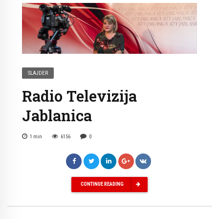
SLAJDER
Radio Televizija
Jablanica
1
min
6156
0
CONTINUE READING