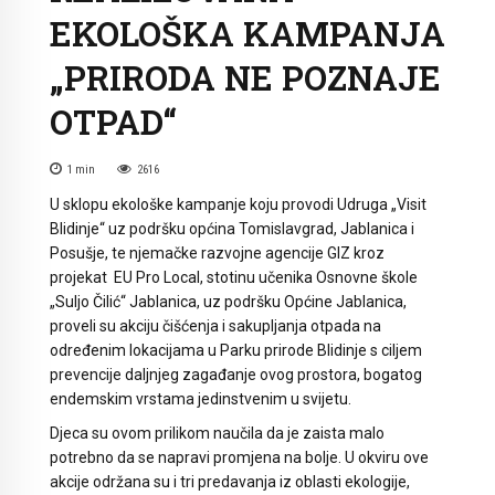
EKOLOŠKA KAMPANJA
„PRIRODA NE POZNAJE
OTPAD“
1
min
2616
U sklopu ekološke kampanje koju provodi Udruga „Visit
Blidinje“ uz podršku općina Tomislavgrad, Jablanica i
Posušje, te njemačke razvojne agencije GIZ kroz
projekat EU Pro Local, stotinu učenika Osnovne škole
„Suljo Čilić“ Jablanica, uz podršku Općine Jablanica,
proveli su akciju čišćenja i sakupljanja otpada na
određenim lokacijama u Parku prirode Blidinje s ciljem
prevencije daljnjeg zagađanje ovog prostora, bogatog
endemskim vrstama jedinstvenim u svijetu.
Djeca su ovom prilikom naučila da je zaista malo
potrebno da se napravi promjena na bolje. U okviru ove
akcije održana su i tri predavanja iz oblasti ekologije,