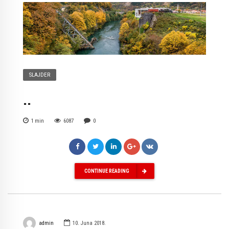
SLAJDER
..
1
min
6087
0
CONTINUE READING
admin
10. Juna 2018.