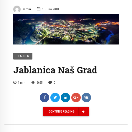
admin
5. Juna 2018.
SLAJDER
Jablanica Naš Grad
1
min
6655
0
CONTINUE READING