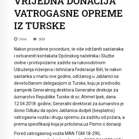
VRIJEDNA DONACIJA
VATROGASNE OPREME
IZ TURSKE
3
min
2633
Nakon provedene procedure, te više održanih sastanaka
i ostvarenih kontakata Općinskog načelnika i Službe
civilne i protivpožarne zaštite sa rukovodstvom
Udruženja inženjera i tehničara Federacije BiH, te nakon
sastanka u martu ove godine, održanog u Jablanici sa
devetočlanom delegacijom iz Turske, koju je predvodio
zamjenik Generalnog direktora Generalne direkcije za
šumarstvo Republike Turske dr.sc. Ahmet Ipek, dana
12.04.2018. godine, Generalni direktorat za šumarstvo je
donio Odluku da općini Jablanica dodjeli (besplatno)
vatrogasna vozila i drugu opremu za zaštitu od požara, a
prema specifikaciji koja je priložena uz Pismo o donaciji.
Pored vatrogasnog vozila MAN TGM 18-290,