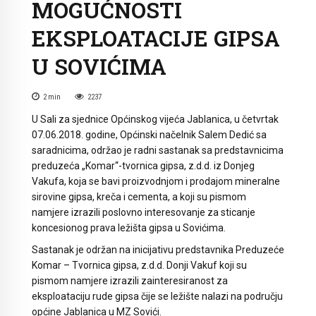
MOGUĆNOSTI
EKSPLOATACIJE GIPSA
U SOVIĆIMA
2
min
2237
U Sali za sjednice Općinskog vijeća Jablanica, u četvrtak
07.06.2018. godine, Općinski načelnik Salem Dedić sa
saradnicima, održao je radni sastanak sa predstavnicima
preduzeća „Komar“-tvornica gipsa, z.d.d. iz Donjeg
Vakufa, koja se bavi proizvodnjom i prodajom mineralne
sirovine gipsa, kreča i cementa, a koji su pismom
namjere izrazili poslovno interesovanje za sticanje
koncesionog prava ležišta gipsa u Sovićima.
Sastanak je održan na inicijativu predstavnika Preduzeće
Komar – Tvornica gipsa, z.d.d. Donji Vakuf koji su
pismom namjere izrazili zainteresiranost za
eksploataciju rude gipsa čije se ležište nalazi na području
općine Jablanica u MZ Sovići.