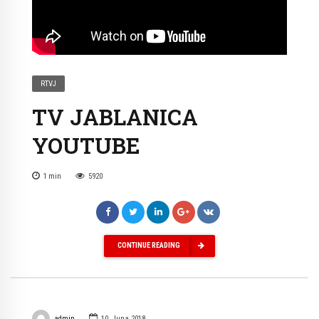
RTVJ
TV JABLANICA
YOUTUBE
1
min
5920
CONTINUE READING
admin
10. Juna 2018.