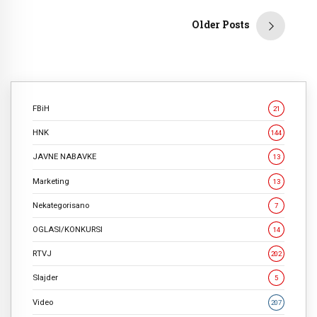
Older Posts
FBiH
21
HNK
144
JAVNE NABAVKE
13
Marketing
13
Nekategorisano
7
OGLASI/KONKURSI
14
RTVJ
202
Slajder
5
Video
207