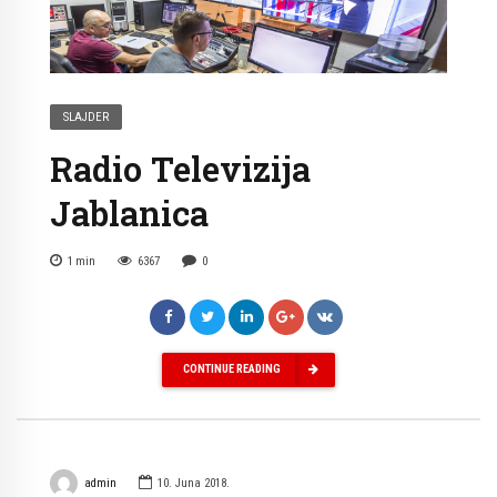
SLAJDER
Radio Televizija
Jablanica
1
min
6367
0
CONTINUE READING
admin
10. Juna 2018.