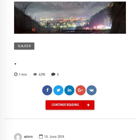
SLAJDER
.
1
min
6290
0
CONTINUE READING
admin
10. Juna 2018.