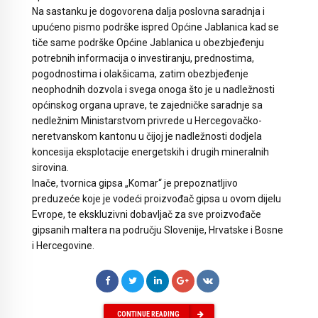
Na sastanku je dogovorena dalja poslovna saradnja i
upućeno pismo podrške ispred Općine Jablanica kad se
tiče same podrške Općine Jablanica u obezbjeđenju
potrebnih informacija o investiranju, prednostima,
pogodnostima i olakšicama, zatim obezbjeđenje
neophodnih dozvola i svega onoga što je u nadležnosti
općinskog organa uprave, te zajedničke saradnje sa
nedležnim Ministarstvom privrede u Hercegovačko-
neretvanskom kantonu u čijoj je nadležnosti dodjela
koncesija eksplotacije energetskih i drugih mineralnih
sirovina.
Inače, tvornica gipsa „Komar“ je prepoznatljivo
preduzeće koje je vodeći proizvođač gipsa u ovom dijelu
Evrope, te ekskluzivni dobavljač za sve proizvođače
gipsanih maltera na području Slovenije, Hrvatske i Bosne
i Hercegovine.
CONTINUE READING