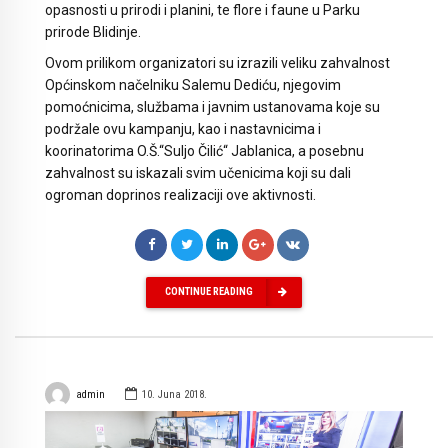
opasnosti u prirodi i planini, te flore i faune u Parku
prirode Blidinje.
Ovom prilikom organizatori su izrazili veliku zahvalnost
Općinskom načelniku Salemu Dediću, njegovim
pomoćnicima, službama i javnim ustanovama koje su
podržale ovu kampanju, kao i nastavnicima i
koorinatorima O.Š.“Suljo Čilić“ Jablanica, a posebnu
zahvalnost su iskazali svim učenicima koji su dali
ogroman doprinos realizaciji ove aktivnosti.
CONTINUE READING
admin
10. Juna 2018.