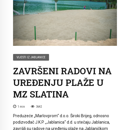
VIJESTI IZ JABLANICE
ZAVRŠENI RADOVI NA
UREĐENJU PLAŽE U
MZ SLATINA
1
min
3642
Preduzeće „Marlovprom“ d.o.o. Široki Brijeg, odnosno
podizvođač J.K.P. „Jablanica“ d.d. u stečaju Jablanica,
završili su radove na uređenju plaže na Jablaničkom